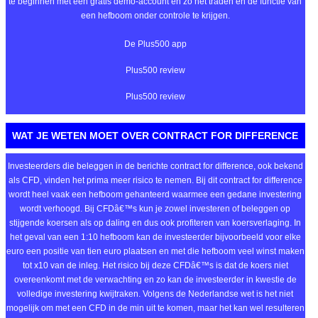
te beginnen met een gratis demo-account en zo het traden en de functie van
een hefboom onder controle te krijgen.
De Plus500 app
Plus500 review
Plus500 review
WAT JE WETEN MOET OVER CONTRACT FOR DIFFERENCE
Investeerders die beleggen in de berichte contract for difference, ook bekend
als CFD, vinden het prima meer risico te nemen. Bij dit contract for difference
wordt heel vaak een hefboom gehanteerd waarmee een gedane investering
wordt verhoogd. Bij CFDâ€™s kun je zowel investeren of beleggen op
stijgende koersen als op daling en dus ook profiteren van koersverlaging. In
het geval van een 1:10 hefboom kan de investeerder bijvoorbeeld voor elke
euro een positie van tien euro plaatsen en met die hefboom veel winst maken
tot x10 van de inleg. Het risico bij deze CFDâ€™s is dat de koers niet
overeenkomt met de verwachting en zo kan de investeerder in kwestie de
volledige investering kwijtraken. Volgens de Nederlandse wet is het niet
mogelijk om met een CFD in de min uit te komen, maar het kan wel resulteren