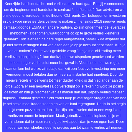
Keerzijde is echter dat het met verlies net zo hard gaat. Ben jij voornemens
om de beginnen met handelen in contract for difference? Dan adviseren we
om je goed te verdiepen in de theorie. Cfd regels Om beleggen en investeren
in cfd’s voor investeerders veiliger te maken zijn er sinds 2018 nieuwe regels
gemaakt door de ESMA en andere partijen. Zo zijn onder meer de leverages
(hefbomen) afgenomen, waardoor risico op te grote verlies kleiner is
gemaakt. Ook is er een heldere regel aangemaakt, namelijk de afspraak dat
je niet meer vermogen kunt verliezen dan je op je account hebt staan. Kun je
verlies maken? Op de vaak gestelde vraag ‘kun je met cfd trading meer
verliezen dan je inleg?’ kan dankzij nieuwe afspraken geantwoord worden
dat een hoger verlies niet meer het geval is. Voordat de nieuwe regels
kwamen kon het wel zo zijn dat je dankzij een foutieve investering nog meer
vermogen moest betalen dan je in eerste instantie had ingelegd. Door de
nieuwe regels en de wens tot meer duidelijkheid is dat niet langer aan de
orde. Zodra er een negatief saldo verschijnt op je rekening wordt je positie
gesloten en kun je niet meer verlies maken dan dat. Beperk verlies met een
stoploss Eenmaal gestart als cfd trader loop je vast tegen vragen aan van hoe
je het beste moet traden traden en verlies kunt tegengaan. Het is in het begin
altijd even puzzelen en dan is het fijn om te weten dat er een weg is om
verliezen enorm te beperken. Maak gebruik van een stoploss als je wil
verhinderen dat je meer van je geld kwijtspeelt dan je voor ogen had. Door
middel van een stoploss geef je precies aan tot waar je verlies wil nemen.