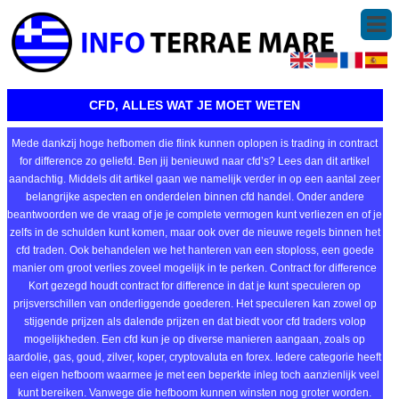
CFD, ALLES WAT JE MOET WETEN
Mede dankzij hoge hefbomen die flink kunnen oplopen is trading in contract
for difference zo geliefd. Ben jij benieuwd naar cfd’s? Lees dan dit artikel
aandachtig. Middels dit artikel gaan we namelijk verder in op een aantal zeer
belangrijke aspecten en onderdelen binnen cfd handel. Onder andere
beantwoorden we de vraag of je je complete vermogen kunt verliezen en of je
zelfs in de schulden kunt komen, maar ook over de nieuwe regels binnen het
cfd traden. Ook behandelen we het hanteren van een stoploss, een goede
manier om groot verlies zoveel mogelijk in te perken. Contract for difference
Kort gezegd houdt contract for difference in dat je kunt speculeren op
prijsverschillen van onderliggende goederen. Het speculeren kan zowel op
stijgende prijzen als dalende prijzen en dat biedt voor cfd traders volop
mogelijkheden. Een cfd kun je op diverse manieren aangaan, zoals op
aardolie, gas, goud, zilver, koper, cryptovaluta en forex. Iedere categorie heeft
een eigen hefboom waarmee je met een beperkte inleg toch aanzienlijk veel
kunt bereiken. Vanwege die hefboom kunnen winsten nog groter worden.