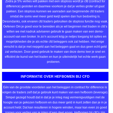
Zodra je 5% verlies wilt pakken met een stoploss wordt je cfd (contract for
difference) gesloten en daarmee voorkom je dat je verlies groter uit gaat
pakken. Een stoploss kunnen we aanraden aan beginnende cfd traders
omdat die soms veel meer geld kwijt spelen dan hun bedoeling is.
Desondanks, ook ervaren cfd traders gebruiken de stoploss functie nog vaak.
Oefenen Om je goed voor te bereiden als je wil beginnen met traden in cfd’s
willen we met nadruk adviseren gebruik te gaan maken van een demo-
account van een broker. In zo’n account krijg je netjes toegang tot opties en
mogelijkheden die je als echte cfd beleggers ook zal hebben. Het enige
verschil is dat je met nepgeld aan het beleggen gaat en dus geen echt geld
zal verliezen. Door goed gebruik te maken van deze demo leer je snel en
efficiënt de kunst van het traden en kun je uiteindelijk het echte werk gaan
proberen.
INFORMATIE OVER HEFBOMEN BIJ CFD
Eén van de grootste voordelen aan het beleggen in contract for difference is
volgen de traders zelf dat je gebruik kunt maken van een hefboom (leverage).
Simpel gezegd houdt dat in dat je je inleg mag vermenigvuldigen met de
hoogte van je gekozen hefboom en dus meer geld in kunt zetten dan je in je
account hebt. Dat kan resulteren in hogere winsten, maar kan even zo goed
zorgen voor verlies van je inleg of een deel ervan. Hefbomen bij cfd’s zijn