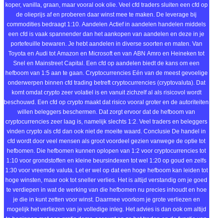
koper, vanilla, graan, maar vooral ook olie. Veel cfd traders sluiten een cfd op
de olieprijs af en proberen daar winst mee te maken. De leverage bij
commodities bedraagt 1:10. Aandelen Actief in aandelen handelen middels
een cfd is vaak spannender dan het aankopen van aandelen en deze in je
portefeuille bewaren. Je hebt aandelen in diverse soorten en maten. Van
Toyota en Audi tot Amazon en Microsoft en van ABN Amro en Heineken tot
Snel en Mainstreet Capital. Een cfd op aandelen biedt de kans om een
hefboom van 1:5 aan te gaan. Cryptocurrencies Eén van de meest gevoelige
onderwerpen binnen cfd trading betreft cryptocurrencies (cryptovaluta). Dat
komt omdat crypto zeer volatiel is en vanuit zichzelf al als risicovol wordt
beschouwd. Een cfd op crypto maakt dat risico vooral groter en de autoriteiten
willen beleggers beschermen. Dat zorgt ervoor dat de hefboom van
cryptocurrencies zeer laag is, namelijk slechts 1:2. Veel traders en beleggers
vinden crypto als cfd dan ook niet de moeite waard. Conclusie De handel in
cfd wordt door veel mensen als groot voordeel gezien vanwege de optie tot
hefbomen. Die hefbomen kunnen oplopen van 1:2 voor cryptocurrencies tot
1:10 voor grondstoffen en kleine beursindexen tot wel 1:20 op goud en zelfs
1:30 voor vreemde valuta. Let er wel op dat een hoge hefboom kan leiden tot
hoge winsten, maar ook tot sneller verlies. Het is altijd verstandig om je goed
te verdiepen in wat de werking van die hefbomen nu precies inhoudt en hoe
je die in kunt zetten voor winst. Daarmee voorkom je grote verliezen en
mogelijk het verliezen van je volledige inleg. Het advies is dan ook om altijd