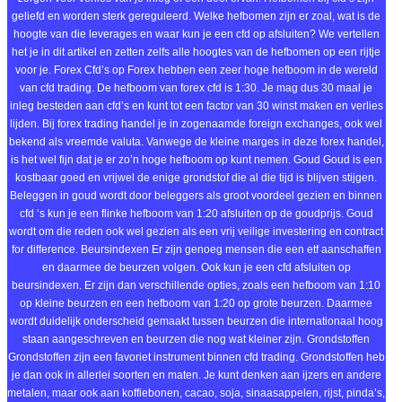
geliefd en worden sterk gereguleerd. Welke hefbomen zijn er zoal, wat is de
hoogte van die leverages en waar kun je een cfd op afsluiten? We vertellen
het je in dit artikel en zetten zelfs alle hoogtes van de hefbomen op een rijtje
voor je. Forex Cfd’s op Forex hebben een zeer hoge hefboom in de wereld
van cfd trading. De hefboom van forex cfd is 1:30. Je mag dus 30 maal je
inleg besteden aan cfd’s en kunt tot een factor van 30 winst maken en verlies
lijden. Bij forex trading handel je in zogenaamde foreign exchanges, ook wel
bekend als vreemde valuta. Vanwege de kleine marges in deze forex handel,
is het wel fijn dat je er zo’n hoge hefboom op kunt nemen. Goud Goud is een
kostbaar goed en vrijwel de enige grondstof die al die tijd is blijven stijgen.
Beleggen in goud wordt door beleggers als groot voordeel gezien en binnen
cfd ‘s kun je een flinke hefboom van 1:20 afsluiten op de goudprijs. Goud
wordt om die reden ook wel gezien als een vrij veilige investering en contract
for difference. Beursindexen Er zijn genoeg mensen die een etf aanschaffen
en daarmee de beurzen volgen. Ook kun je een cfd afsluiten op
beursindexen. Er zijn dan verschillende opties, zoals een hefboom van 1:10
op kleine beurzen en een hefboom van 1:20 op grote beurzen. Daarmee
wordt duidelijk onderscheid gemaakt tussen beurzen die internationaal hoog
staan aangeschreven en beurzen die nog wat kleiner zijn. Grondstoffen
Grondstoffen zijn een favoriet instrument binnen cfd trading. Grondstoffen heb
je dan ook in allerlei soorten en maten. Je kunt denken aan ijzers en andere
metalen, maar ook aan koffiebonen, cacao, soja, sinaasappelen, rijst, pinda’s,